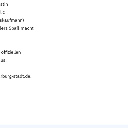
stin
lic
esskaufmann)
onders Spaß macht
offiziellen
us.
rburg-stadt.de.