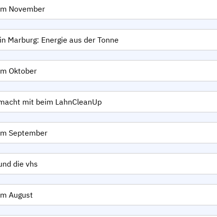
 im November
 in Marburg: Energie aus der Tonne
im Oktober
macht mit beim LahnCleanUp
 im September
und die vhs
im August